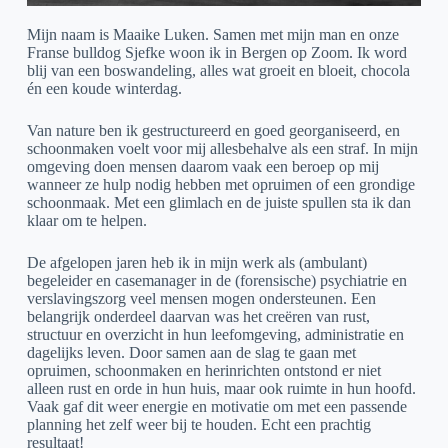
Mijn naam is Maaike Luken. Samen met mijn man en onze
Franse bulldog Sjefke woon ik in Bergen op Zoom. Ik word
blij van een boswandeling, alles wat groeit en bloeit, chocola
én een koude winterdag.
Van nature ben ik gestructureerd en goed georganiseerd, en
schoonmaken voelt voor mij allesbehalve als een straf. In mijn
omgeving doen mensen daarom vaak een beroep op mij
wanneer ze hulp nodig hebben met opruimen of een grondige
schoonmaak. Met een glimlach en de juiste spullen sta ik dan
klaar om te helpen.
De afgelopen jaren heb ik in mijn werk als (ambulant)
begeleider en casemanager in de (forensische) psychiatrie en
verslavingszorg veel mensen mogen ondersteunen. Een
belangrijk onderdeel daarvan was het creëren van rust,
structuur en overzicht in hun leefomgeving, administratie en
dagelijks leven. Door samen aan de slag te gaan met
opruimen, schoonmaken en herinrichten ontstond er niet
alleen rust en orde in hun huis, maar ook ruimte in hun hoofd.
Vaak gaf dit weer energie en motivatie om met een passende
planning het zelf weer bij te houden. Echt een prachtig
resultaat!