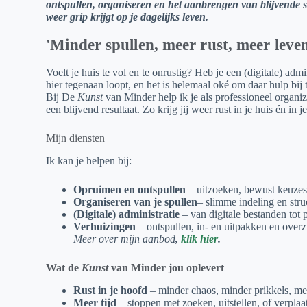
ontspullen, organiseren en het aanbrengen van blijvende str
weer grip krijgt op je dagelijks leven.
'Minder spullen, meer rust, meer leven
Voelt je huis te vol en te onrustig? Heb je een (digitale) ad
hier tegenaan loopt, en het is helemaal oké om daar hulp bij 
Bij De
Kunst
van Minder help ik je als professioneel organi
een blijvend resultaat. Zo krijg jij weer rust in je huis én i
Mijn diensten
Ik kan je helpen bij:
Opruimen en ontspullen
– uitzoeken, bewust keuzes 
Organiseren van je spullen
– slimme indeling en stru
(Digitale) administratie
– van digitale bestanden tot 
Verhuizingen
– ontspullen, in- en uitpakken en over
Meer over mijn aanbod
,
klik hier
.
Wat de
Kunst
van Minder jou oplevert
Rust in je hoofd
– minder chaos, minder prikkels, me
Meer tijd
– stoppen met zoeken, uitstellen, of verplaa