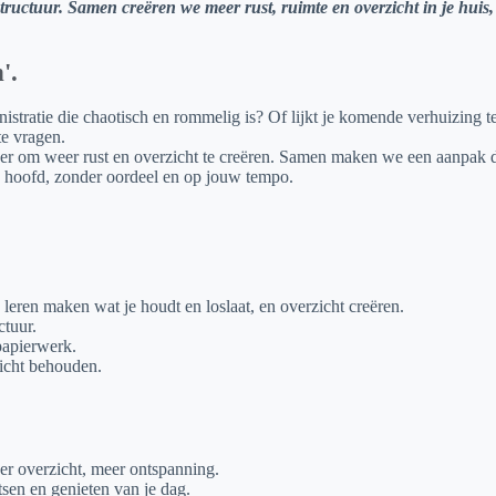
uctuur. Samen creëren we meer rust, ruimte en overzicht in je huis, (d
'.
ministratie die chaotisch en rommelig is? Of lijkt je komende verhuizing 
te vragen.
zer om weer rust en overzicht te creëren. Samen maken we een aanpak die
n je hoofd, zonder oordeel en op jouw tempo.
leren maken wat je houdt en loslaat, en overzicht creëren.
ctuur.
papierwerk.
zicht behouden.
er overzicht, meer ontspanning.
tsen en genieten van je dag.