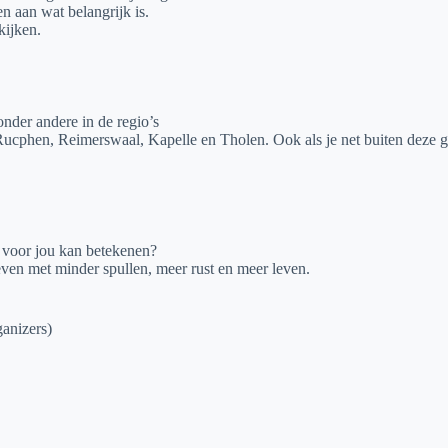
n aan wat belangrijk is.
kijken.
onder andere in de regio’s
cphen, Reimerswaal, Kapelle en Tholen. Ook als je net buiten deze 
voor jou kan betekenen?
even met minder spullen, meer rust en meer leven.
anizers)